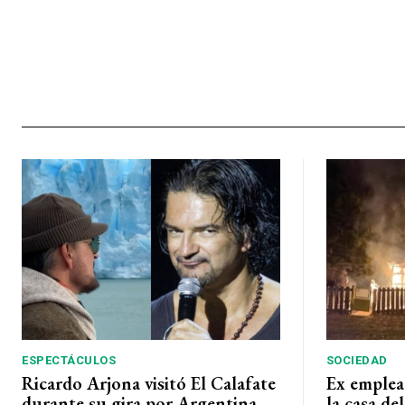
ESPECTÁCULOS
SOCIEDAD
Ricardo Arjona visitó El Calafate
Ex emplea
durante su gira por Argentina
la casa de