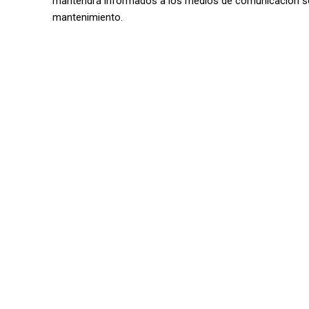
mantendrá informados a los medios de comunicación sob
mantenimiento.