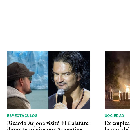
ESPECTÁCULOS
SOCIEDAD
Ricardo Arjona visitó El Calafate
Ex emplea
durante su gira por Argentina
la casa de