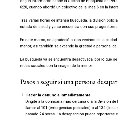
Según informaron desde la Oficina de Búsqueda de Perso
6:20, cuando abordó un colectivo de la línea 6 en la inte
Tras varias horas de intensa búsqueda, la división polic
estado de salud y ya se encuentra con sus progenitores»
En este marco, se agradeció a «los vecinos de la ciudad
menor; así también se extiende la gratitud a personal d
La búsqueda ya se encuentra desactivada, por lo que se s
redes sociales con la imagen de la menor.
Pasos a seguir si una persona desap
Hacer la denuncia inmediatamente
Dirigite a la comisaría más cercana o a la División d
llamar al 101 (emergencias policiales) o al 134 (lín
pasado 24 horas. La desaparición puede reportarse en