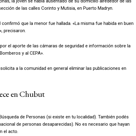
nas, la joven se había ausentado de su domicilio alrededor de las
rsección de las calles Corinto y Mutisia, en Puerto Madryn.
ial confirmó que la menor fue hallada. «La misma fue habida en buen
, precisaron.
 por el aporte de las cámaras de seguridad e información sobre la
e Bomberos y al CEPA».
olicita a la comunidad en general eliminar las publicaciones en
arece en Chubut
e Búsqueda de Personas (si existe en tu localidad). También podés
ea nacional de personas desaparecidas). No es necesario que hayan
 el acto.