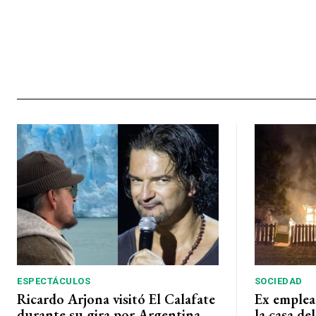
ESPECTÁCULOS
SOCIEDAD
Ricardo Arjona visitó El Calafate
Ex emplea
durante su gira por Argentina
la casa de