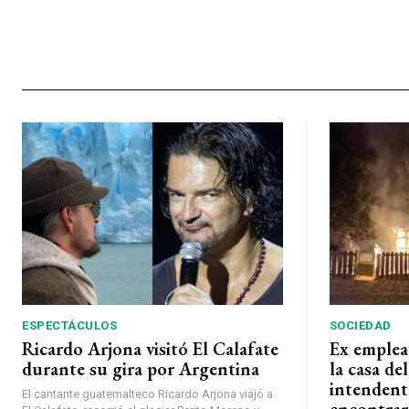
ESPECTÁCULOS
SOCIEDAD
Ricardo Arjona visitó El Calafate
Ex emplea
durante su gira por Argentina
la casa de
intendent
El cantante guatemalteco Ricardo Arjona viajó a
encontrar