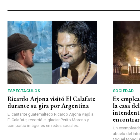
ESPECTÁCULOS
SOCIEDAD
Ricardo Arjona visitó El Calafate
Ex emplea
durante su gira por Argentina
la casa de
intendent
El cantante guatemalteco Ricardo Arjona viajó a
encontrar
El Calafate, recorrió el glaciar Perito Moreno y
compartió imágenes en redes sociales.
Un exempleado 
abuelo del inte
Miguel Mongilar