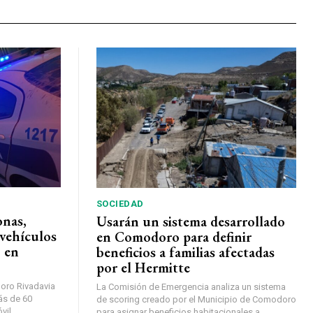
SOCIEDAD
onas,
Usarán un sistema desarrollado
vehículos
en Comodoro para definir
 en
beneficios a familias afectadas
por el Hermitte
oro Rivadavia
La Comisión de Emergencia analiza un sistema
ás de 60
de scoring creado por el Municipio de Comodoro
vil
para asignar beneficios habitacionales a