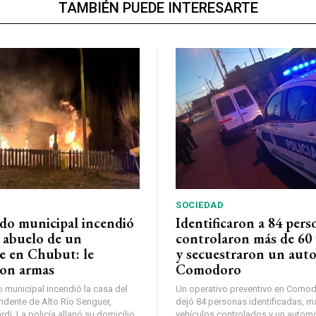
TAMBIÉN PUEDE INTERESARTE
SOCIEDAD
do municipal incendió
Identificaron a 84 pers
l abuelo de un
controlaron más de 60 
e en Chubut: le
y secuestraron un auto
on armas
Comodoro
municipal incendió la casa del
Un operativo preventivo en Comod
ndente de Alto Río Senguer,
dejó 84 personas identificadas, m
di. La policía allanó su domicilio
vehículos controlados y un automó