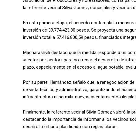
Asociación de Productores y Forestadores, con la partic
la referente vecinal Silvia Gómez, concejales y vecinos d
En esta primera etapa, el acuerdo contempla la mensura 
inversión de 39.774.423,80 pesos. Se proyecta una segund
inversión total a 57.416.800,59 pesos, financiados ínte
Macharashvili destacó que la medida responde a un com
«sector por sector» para no frenar el desarrollo de infra
plazo, especialmente en el acceso al agua potable, eva
Por su parte, Hernández señaló que la renegociación de l
de vista técnico y administrativo, garantizando el acceso 
infraestructura ni permitir nuevos asentamientos ilegales
Finalmente, la referente vecinal Silvia Gómez valoró la 
destacando la importancia de informar a los vecinos sobr
desarrollo urbano planificado con reglas claras.