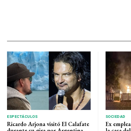
ESPECTÁCULOS
SOCIEDAD
Ricardo Arjona visitó El Calafate
Ex emplea
durante su gira por Argentina
la casa de