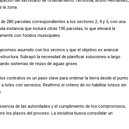
ipación del secretario de Ordenamiento Territorial, Bruno Hernández,
e la zona.
de 280 parcelas correspondientes a los sectores 2, 4 y 5, con una
a instancia que incluirá otras 190 parcelas, lo que elevará la
gramente con fondos municipales.
promiso asumido con los vecinos y que el objetivo es avanzar
estructura. Subrayó la necesidad de planificar soluciones a largo
luando sistemas de reúso de aguas grises.
os contratos es un paso clave para ordenar la tierra desde el punto
a lotes con servicios. Reafirmó el criterio de no habilitar loteos sin
.
presencia de las autoridades y el cumplimiento de los compromisos,
e los plazos del proceso. La iniciativa busca consolidar un