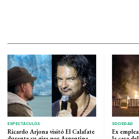
ESPECTÁCULOS
SOCIEDAD
Ricardo Arjona visitó El Calafate
Ex emplea
durante su gira por Argentina
la casa de