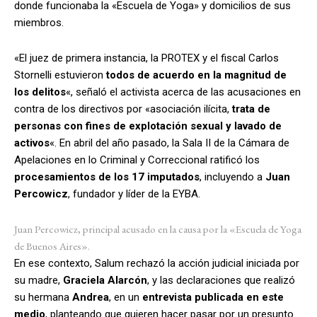
donde funcionaba la «Escuela de Yoga» y domicilios de sus
miembros.
«El juez de primera instancia, la PROTEX y el fiscal Carlos
Stornelli estuvieron
todos de acuerdo en la magnitud de
los delitos
«, señaló el activista acerca de las acusaciones en
contra de los directivos por «asociación ilícita,
trata de
personas con fines de explotación sexual y
lavado de
activos
«. En abril del año pasado, la Sala II de la Cámara de
Apelaciones en lo Criminal y Correccional ratificó los
procesamientos de los 17 imputados
, incluyendo a
Juan
Percowicz
, fundador y líder de la EYBA.
Juan Percowicz, principal acusado en la causa por la «Escuela de Yoga
de Buenos Aires».
En ese contexto, Salum rechazó la acción judicial iniciada por
su madre,
Graciela Alarcón
, y las declaraciones que realizó
su hermana
Andrea
, en un
entrevista publicada en este
medio
, planteando que quieren hacer pasar por un presunto