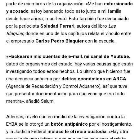
parte de miembros de la organización. «Me han
extorsionado
y acosado
; estoy bancando todo esto junto a mi familia
desde hace años», manifestó. Esto también fue denunciado
por la periodista
Soledad Ferrari
, autora del libro
Las
Blaquier
, donde en uno de los capítulos relata el vínculo entre
el empresario
Carlos Pedro Blaquier
con la escuela.
«
Hackearon mis cuentas de e-mail
,
mi canal de Youtube
,
datos de organismos del estado, hay varias causas que están
investigando todos estos hechos. Lo último que hicieron fue
una denuncia anónima por
delitos económicos en ARCA
(Agencia de Recaudación y Control Aduanero), así que tuve
que presentar documentación para que vean que era todo
mentira», añadió Salum.
Además, reveló que en medio de la investigación contra la
EYBA se le otorgó un
botón antipánico
por el hostigamiento,
y la Justicia Federal
incluso le ofreció custodia
. «Hay otra
querella de una víctima, o sea que se les va a caer el relato