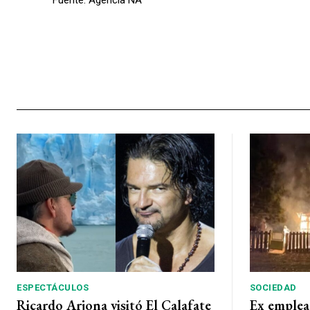
Fuente: Agencia NA
ESPECTÁCULOS
SOCIEDAD
Ricardo Arjona visitó El Calafate
Ex emplea