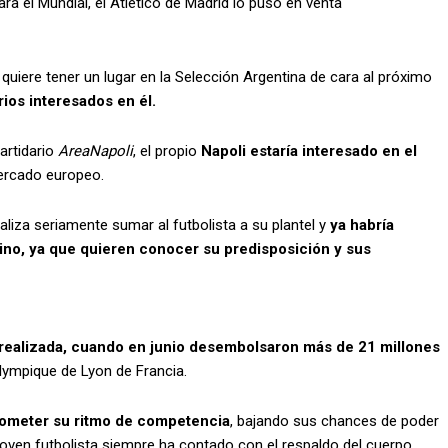
a el Mundial, el Atlético de Madrid lo puso en venta
quiere tener un lugar en la Selección Argentina de cara al próximo
ios interesados en él.
artidario
AreaNapoli
, el propio
Napoli estaría interesado en el
mercado europeo.
liza seriamente sumar al futbolista a su plantel y
ya habría
ino, ya que quieren conocer su predisposición y sus
n realizada, cuando en junio desembolsaron más de 21 millones
lympique de Lyon de Francia.
rometer su ritmo de competencia
, bajando sus chances de poder
 joven futbolista siempre ha contado con el respaldo del cuerpo