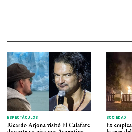
ESPECTÁCULOS
SOCIEDAD
Ricardo Arjona visitó El Calafate
Ex emplea
durante su gira por Argentina
la casa de