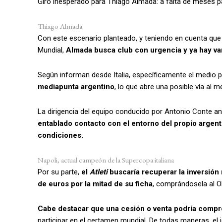
Giro inesperado para Thiago Almada: a falta de meses par
Thiago Almada
Con este escenario planteado, y teniendo en cuenta que 
Mundial,
Almada busca club con urgencia y ya hay var
Según informan desde Italia, específicamente el medio p
mediapunta argentino
, lo que abre una posible vía al 
La dirigencia del equipo conducido por Antonio Conte ana
entablado contacto con el entorno del propio argent
condiciones.
Napoli, actual campeón de la Supercopa italiana
Por su parte,
el
Atleti
buscaría recuperar la inversió
de euros por la mitad de su ficha
, comprándosela al O
Cabe destacar que una cesión o venta podría comp
participar en el certamen mundial. De todas maneras, el