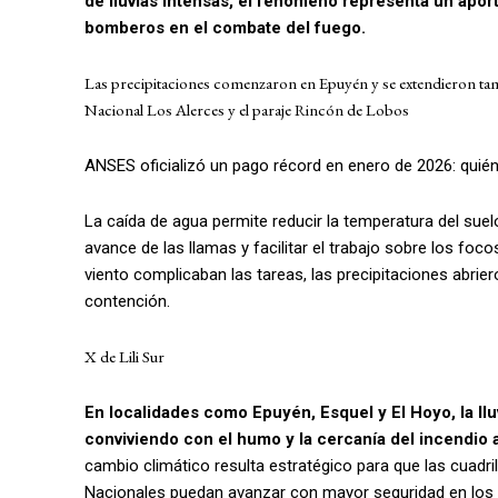
de lluvias intensas, el fenómeno representa un aport
bomberos en el combate del fuego.
Las precipitaciones comenzaron en Epuyén y se extendieron tam
Nacional Los Alerces y el paraje Rincón de Lobos
ANSES oficializó un pago récord en enero de 2026: qui
La caída de agua permite reducir la temperatura del suel
avance de las llamas y facilitar el trabajo sobre los fo
viento complicaban las tareas, las precipitaciones abrie
contención.
X de Lili Sur
En localidades como Epuyén, Esquel y El Hoyo, la llu
conviviendo con el humo y la cercanía del incendio
cambio climático resulta estratégico para que las cuadri
Nacionales puedan avanzar con mayor seguridad en los p