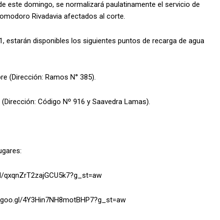
de este domingo, se normalizará paulatinamente el servicio de
 Comodoro Rivadavia afectados al corte.
1, estarán disponibles los siguientes puntos de recarga de agua
re (Dirección: Ramos N° 385).
s (Dirección: Código Nº 916 y Saavedra Lamas).
ugares:
o.gl/qxqnZrT2zajGCU5k7?g_st=aw
app.goo.gl/4Y3Hin7NH8motBHP7?g_st=aw