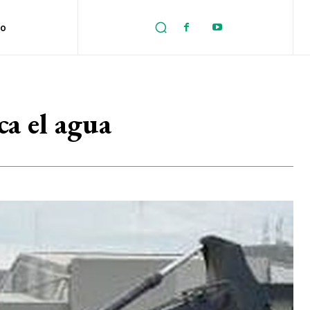
no
ca el agua