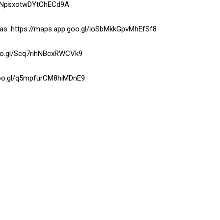
.gl/NpsxotwDYtChECd9A
leas: https://maps.app.goo.gl/ioSbMkkGpvMhEfSf8
.goo.gl/Scq7rihNBcxRWCVk9
.goo.gl/q5mpfurCM8hiMDnE9