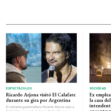
ESPECTÁCULOS
SOCIEDAD
Ricardo Arjona visitó El Calafate
Ex emplea
durante su gira por Argentina
la casa de
intendent
El cantante guatemalteco Ricardo Arjona viajó a
encontrar