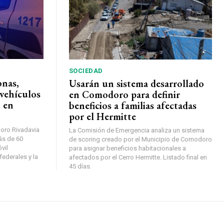
SOCIEDAD
onas,
Usarán un sistema desarrollado
vehículos
en Comodoro para definir
 en
beneficios a familias afectadas
por el Hermitte
oro Rivadavia
La Comisión de Emergencia analiza un sistema
ás de 60
de scoring creado por el Municipio de Comodoro
vil
para asignar beneficios habitacionales a
federales y la
afectados por el Cerro Hermitte. Listado final en
45 días.