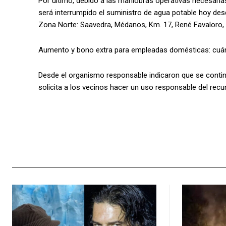
Por último, debido a las maniobras operativas necesaria
será interrumpido el suministro de agua potable hoy desd
Zona Norte: Saavedra, Médanos, Km. 17, René Favaloro, 
Aumento y bono extra para empleadas domésticas: cuán
Desde el organismo responsable indicaron que se conti
solicita a los vecinos hacer un uso responsable del recur