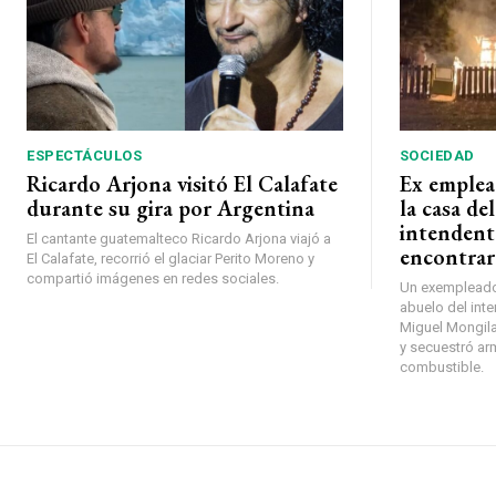
ESPECTÁCULOS
SOCIEDAD
Ricardo Arjona visitó El Calafate
Ex emplea
durante su gira por Argentina
la casa de
intendent
El cantante guatemalteco Ricardo Arjona viajó a
encontrar
El Calafate, recorrió el glaciar Perito Moreno y
compartió imágenes en redes sociales.
Un exempleado 
abuelo del inte
Miguel Mongilar
y secuestró ar
combustible.