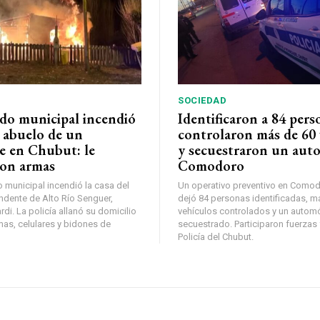
SOCIEDAD
do municipal incendió
Identificaron a 84 pers
l abuelo de un
controlaron más de 60 
e en Chubut: le
y secuestraron un auto
on armas
Comodoro
municipal incendió la casa del
Un operativo preventivo en Comod
ndente de Alto Río Senguer,
dejó 84 personas identificadas, m
di. La policía allanó su domicilio
vehículos controlados y un automó
mas, celulares y bidones de
secuestrado. Participaron fuerzas 
Policía del Chubut.