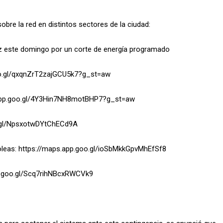
obre la red en distintos sectores de la ciudad:
uz este domingo por un corte de energía programado
goo.gl/qxqnZrT2zajGCU5k7?g_st=aw
s.app.goo.gl/4Y3Hin7NH8motBHP7?g_st=aw
oo.gl/NpsxotwDYtChECd9A
coleas: https://maps.app.goo.gl/ioSbMkkGpvMhEfSf8
.app.goo.gl/Scq7rihNBcxRWCVk9