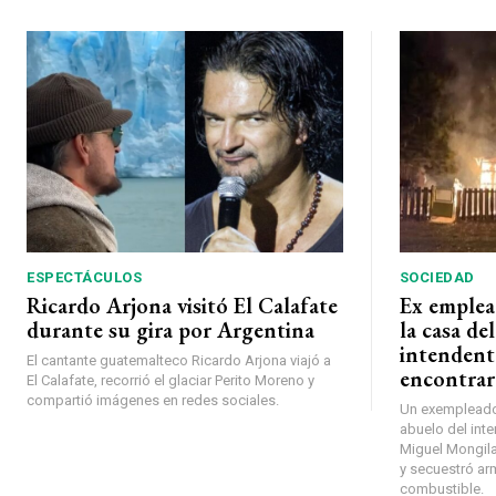
ESPECTÁCULOS
SOCIEDAD
Ricardo Arjona visitó El Calafate
Ex emplea
durante su gira por Argentina
la casa de
intendent
El cantante guatemalteco Ricardo Arjona viajó a
encontrar
El Calafate, recorrió el glaciar Perito Moreno y
compartió imágenes en redes sociales.
Un exempleado 
abuelo del inte
Miguel Mongilar
y secuestró ar
combustible.