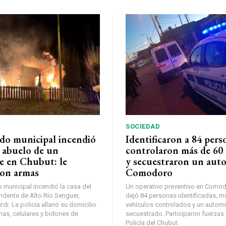
SOCIEDAD
do municipal incendió
Identificaron a 84 pers
l abuelo de un
controlaron más de 60 
e en Chubut: le
y secuestraron un auto
on armas
Comodoro
municipal incendió la casa del
Un operativo preventivo en Comod
ndente de Alto Río Senguer,
dejó 84 personas identificadas, m
di. La policía allanó su domicilio
vehículos controlados y un automó
mas, celulares y bidones de
secuestrado. Participaron fuerzas 
Policía del Chubut.