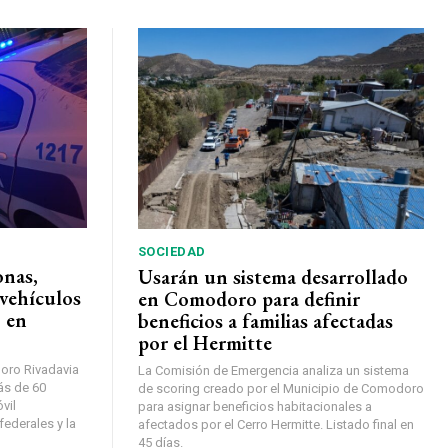
SOCIEDAD
onas,
Usarán un sistema desarrollado
vehículos
en Comodoro para definir
 en
beneficios a familias afectadas
por el Hermitte
oro Rivadavia
La Comisión de Emergencia analiza un sistema
ás de 60
de scoring creado por el Municipio de Comodoro
vil
para asignar beneficios habitacionales a
federales y la
afectados por el Cerro Hermitte. Listado final en
45 días.