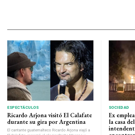
ESPECTÁCULOS
SOCIEDAD
Ricardo Arjona visitó El Calafate
Ex emplea
durante su gira por Argentina
la casa de
intendent
El cantante guatemalteco Ricardo Arjona viajó a
encontrar