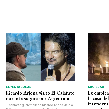
ESPECTÁCULOS
SOCIEDAD
Ricardo Arjona visitó El Calafate
Ex emplea
durante su gira por Argentina
la casa de
intendent
El cantante guatemalteco Ricardo Arjona viajó a
encontrar