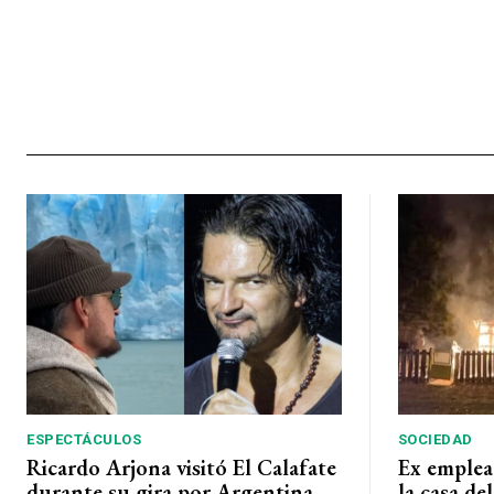
ESPECTÁCULOS
SOCIEDAD
Ricardo Arjona visitó El Calafate
Ex emplea
durante su gira por Argentina
la casa de