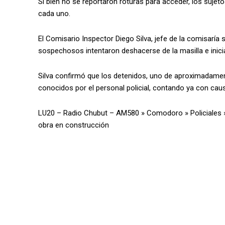
Si bien no se reportaron roturas para acceder, los sujet
cada uno.
El Comisario Inspector Diego Silva, jefe de la comisaría s
sospechosos intentaron deshacerse de la masilla e inici
Silva confirmó que los detenidos, uno de aproximadamente
conocidos por el personal policial, contando ya con cau
LU20 – Radio Chubut – AM580
»
Comodoro
»
Policiales
obra en construcción