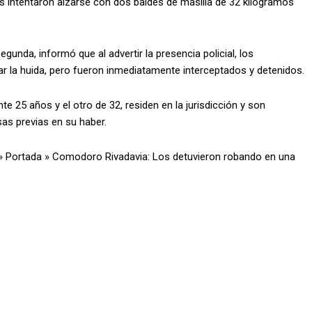
os intentaron alzarse con dos baldes de masilla de 32 kilogramos
egunda, informó que al advertir la presencia policial, los
ar la huida, pero fueron inmediatamente interceptados y detenidos.
 25 años y el otro de 32, residen en la jurisdicción y son
sas previas en su haber.
»
Portada
»
Comodoro Rivadavia: Los detuvieron robando en una