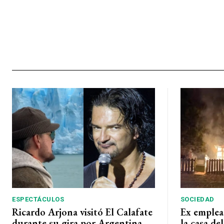
ESPECTÁCULOS
SOCIEDAD
Ricardo Arjona visitó El Calafate
Ex emplea
durante su gira por Argentina
la casa de