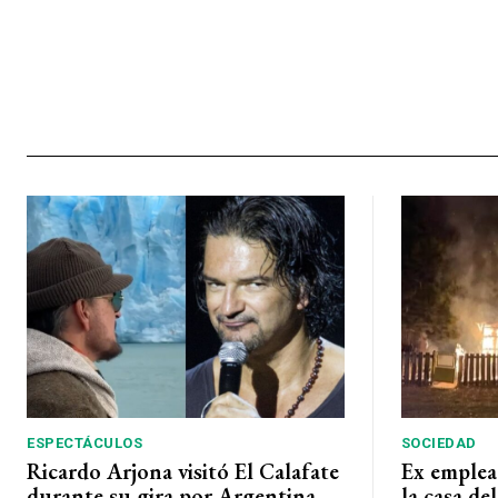
ESPECTÁCULOS
SOCIEDAD
Ricardo Arjona visitó El Calafate
Ex emplea
durante su gira por Argentina
la casa de