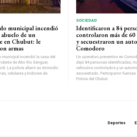
SOCIEDAD
do municipal incendió
Identificaron a 84 pers
l abuelo de un
controlaron más de 60 
e en Chubut: le
y secuestraron un auto
on armas
Comodoro
municipal incendió la casa del
Un operativo preventivo en Comod
ndente de Alto Río Senguer,
dejó 84 personas identificadas, m
di. La policía allanó su domicilio
vehículos controlados y un automó
mas, celulares y bidones de
secuestrado. Participaron fuerzas 
Policía del Chubut.
Deportes
E