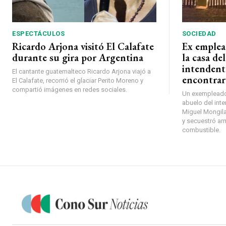
ESPECTÁCULOS
SOCIEDAD
Ricardo Arjona visitó El Calafate
Ex emplea
durante su gira por Argentina
la casa de
intendent
El cantante guatemalteco Ricardo Arjona viajó a
encontrar
El Calafate, recorrió el glaciar Perito Moreno y
compartió imágenes en redes sociales.
Un exempleado 
abuelo del inte
Miguel Mongilar
y secuestró ar
combustible.