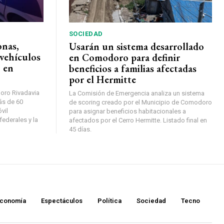
SOCIEDAD
onas,
Usarán un sistema desarrollado
vehículos
en Comodoro para definir
 en
beneficios a familias afectadas
por el Hermitte
oro Rivadavia
La Comisión de Emergencia analiza un sistema
ás de 60
de scoring creado por el Municipio de Comodoro
vil
para asignar beneficios habitacionales a
federales y la
afectados por el Cerro Hermitte. Listado final en
45 días.
conomía
Espectáculos
Política
Sociedad
Tecno