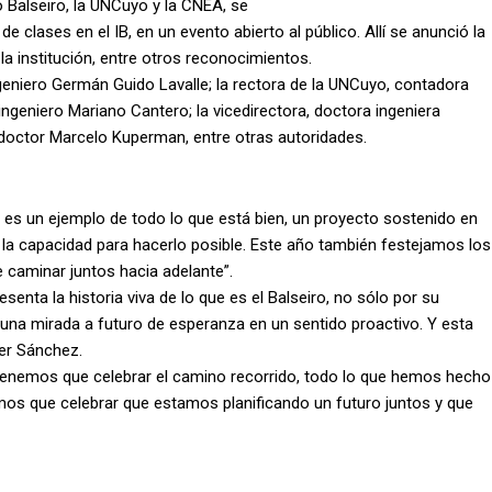
to Balseiro, la UNCuyo y la CNEA, se
 de clases en el IB, en un evento abierto al público. Allí se anunció la
a institución, entre otros reconocimientos.
geniero Germán Guido Lavalle; la rectora de la UNCuyo, contadora
 ingeniero Mariano Cantero; la vicedirectora, doctora ingeniera
s, doctor Marcelo Kuperman, entre otras autoridades.
eiro es un ejemplo de todo lo que está bien, un proyecto sostenido en
 la capacidad para hacerlo posible. Este año también festejamos los
caminar juntos hacia adelante”.
enta la historia viva de lo que es el Balseiro, no sólo por su
una mirada a futuro de esperanza en un sentido proactivo. Y esta
her Sánchez.
: “Tenemos que celebrar el camino recorrido, todo lo que hemos hecho
mos que celebrar que estamos planificando un futuro juntos y que