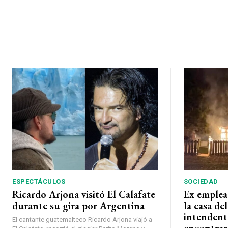
ESPECTÁCULOS
SOCIEDAD
Ricardo Arjona visitó El Calafate
Ex emplea
durante su gira por Argentina
la casa de
intendent
El cantante guatemalteco Ricardo Arjona viajó a
encontrar