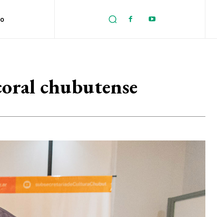
no
 coral chubutense