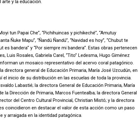
l arte y la educación.
“Moyi tun Papai Che”, “Pichihuincas y pichikeché”, “Amutuy
anta Ñuke Mapu”, “Ñandú Ñandú”, “Navidad es hoy”, “Chubut te
ubut es bandera” y “Por siempre mi bandera”. Estas obras pertenecen
es, Luis Rosales, Gabriela Carel, “Tito” Ledesma, Hugo Giménez
onforman un mosaico representativo del acervo coral patagónico.
a la directora general de Educación Primaria, María José Uzcudún, en
el inicio de su distribución en las escuelas de toda la provincia.
svaldo Labastié; la directora General de Educación Primaria, María
de la Dirección de Primaria, Marcos Fuentealba; la directora General
ector del Centro Cultural Provincial, Christian Mistó; y la directora
es coincidieron en destacar el valor de esta acción como un paso
e y arraigada en la identidad patagónica.