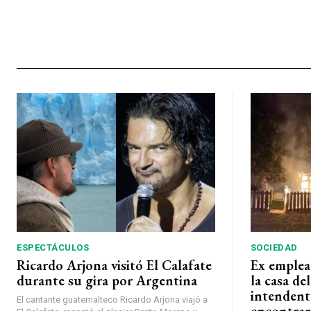
ESPECTÁCULOS
SOCIEDAD
Ricardo Arjona visitó El Calafate
Ex emplea
durante su gira por Argentina
la casa de
intendent
El cantante guatemalteco Ricardo Arjona viajó a
encontrar