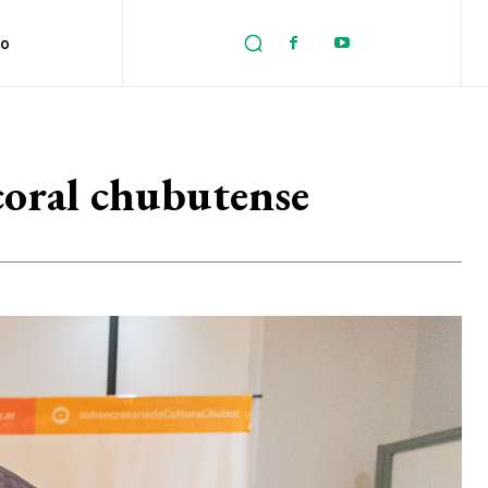
no
 coral chubutense