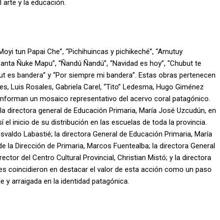
l arte y la educación.
“Moyi tun Papai Che”, “Pichihuincas y pichikeché”, “Amutuy
anta Ñuke Mapu”, “Ñandú Ñandú”, “Navidad es hoy”, “Chubut te
ubut es bandera” y “Por siempre mi bandera”. Estas obras pertenecen
es, Luis Rosales, Gabriela Carel, “Tito” Ledesma, Hugo Giménez
onforman un mosaico representativo del acervo coral patagónico.
a la directora general de Educación Primaria, María José Uzcudún, en
el inicio de su distribución en las escuelas de toda la provincia.
svaldo Labastié; la directora General de Educación Primaria, María
de la Dirección de Primaria, Marcos Fuentealba; la directora General
ector del Centro Cultural Provincial, Christian Mistó; y la directora
es coincidieron en destacar el valor de esta acción como un paso
e y arraigada en la identidad patagónica.