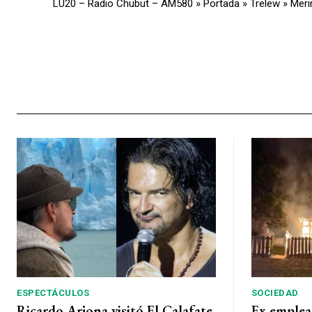
LU20 – Radio Chubut – AM580
»
Portada
»
Trelew
»
Meri
ESPECTÁCULOS
SOCIEDAD
Ricardo Arjona visitó El Calafate
Ex emplea