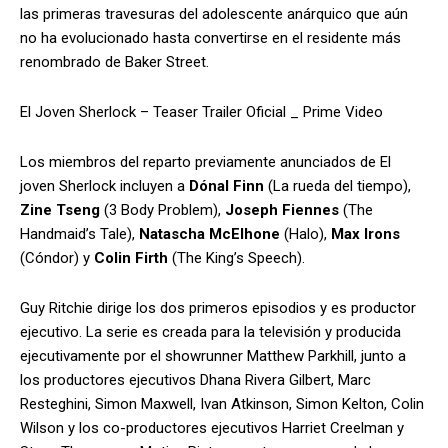
las primeras travesuras del adolescente anárquico que aún
no ha evolucionado hasta convertirse en el residente más
renombrado de Baker Street.
El Joven Sherlock – Teaser Trailer Oficial _ Prime Video
Los miembros del reparto previamente anunciados de El
joven Sherlock incluyen a
Dónal Finn
(La rueda del tiempo),
Zine Tseng
(3 Body Problem),
Joseph Fiennes
(The
Handmaid’s Tale),
Natascha McElhone
(Halo),
Max Irons
(Cóndor) y
Colin Firth
(The King’s Speech).
Guy Ritchie dirige los dos primeros episodios y es productor
ejecutivo. La serie es creada para la televisión y producida
ejecutivamente por el showrunner Matthew Parkhill, junto a
los productores ejecutivos Dhana Rivera Gilbert, Marc
Resteghini, Simon Maxwell, Ivan Atkinson, Simon Kelton, Colin
Wilson y los co-productores ejecutivos Harriet Creelman y