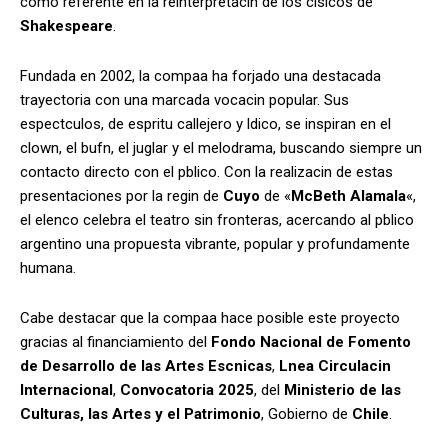
como referente en la
reinterpretacin
de los clsicos de
Shakespeare
.
Fundada en 2002, la compaa ha forjado una destacada
trayectoria con una marcada vocacin popular. Sus
espectculos, de espritu callejero y ldico, se inspiran en el
clown, el bufn, el juglar y el melodrama, buscando siempre un
contacto directo con el pblico. Con la realizacin de estas
presentaciones por la regin de
Cuyo
de «
McBeth Alamala
«,
el elenco celebra el teatro sin fronteras, acercando al pblico
argentino una propuesta vibrante, popular y profundamente
humana.
Cabe destacar que la compaa hace posible este proyecto
gracias al financiamiento del
Fondo Nacional de Fomento
de Desarrollo de las Artes Escnicas
,
Lnea Circulacin
Internacional
,
Convocatoria 2025
, del
Ministerio de las
Culturas, las Artes y el Patrimonio
, Gobierno de
Chile
.