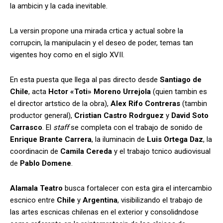
la ambicin y la cada inevitable.
La versin propone una mirada crtica y actual sobre la
corrupcin, la manipulacin y el deseo de poder, temas tan
vigentes hoy como en el siglo XVII.
En esta puesta que llega al pas directo desde
Santiago de
Chile
, acta
Hctor «Toti» Moreno Urrejola
(quien tambin es
el director artstico de la obra),
Alex Rifo Contreras
(tambin
productor general),
Cristian Castro Rodrguez
y
David Soto
Carrasco
. El
staff
se completa con el trabajo de sonido de
Enrique Brante Carrera
, la iluminacin de
Luis Ortega Daz
, la
coordinacin de
Camila Cereda
y el trabajo tcnico audiovisual
de
Pablo Domene
.
Alamala Teatro
busca fortalecer con esta gira el intercambio
escnico entre
Chile
y
Argentina
, visibilizando el trabajo de
las artes escnicas chilenas en el exterior y consolidndose