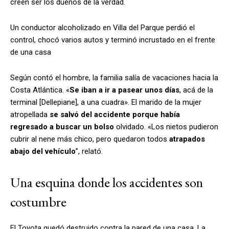
creen ser los dueños de la verdad.
Un conductor alcoholizado en Villa del Parque perdió el
control, chocó varios autos y terminó incrustado en el frente
de una casa
Según contó el hombre, la familia salía de vacaciones hacia la
Costa Atlántica. «
Se iban a ir a pasear unos días
, acá de la
terminal [Dellepiane], a una cuadra». El marido de la mujer
atropellada
se salvó del accidente porque había
regresado a buscar un bolso
olvidado. «Los nietos pudieron
cubrir al nene más chico, pero quedaron todos
atrapados
abajo del vehículo
”, relató.
Una esquina donde los accidentes son
costumbre
El Toyota quedó destruido contra la pared de una casa. La