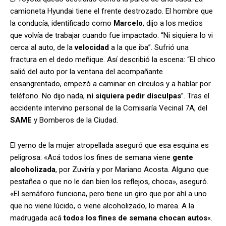
camioneta Hyundai tiene el frente destrozado. El hombre que
la conducía, identificado como
Marcelo
, dijo a los medios
que volvía de trabajar cuando fue impactado: “Ni siquiera lo vi
cerca al auto, de la
velocidad
a la que iba”. Sufrió una
fractura en el dedo meñique. Así describió la escena: “El chico
salió del auto por la ventana del acompañante
ensangrentado, empezó a caminar en círculos y a hablar por
teléfono. No dijo nada,
ni siquiera pedir disculpas
”. Tras el
accidente intervino personal de la Comisaría Vecinal 7A, del
SAME
y Bomberos de la Ciudad.
El yerno de la mujer atropellada aseguró que esa esquina es
peligrosa: «Acá todos los fines de semana viene
gente
alcoholizada
, por Zuviría y por Mariano Acosta. Alguno que
pestañea o que no le dan bien los reflejos, choca», aseguró.
«El semáforo funciona, pero tiene un giro que por ahí a uno
que no viene lúcido, o viene alcoholizado, lo marea. A la
madrugada acá
todos los fines de semana chocan autos
«.